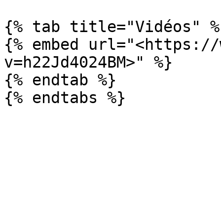
{% tab title="Vidéos" %}
{% embed url="<https://
v=h22Jd4024BM>" %}

{% endtab %}
