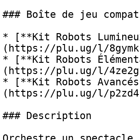
### Boîte de jeu compati
* [**Kit Robots Lumineu
(https://plu.ug/l/8gymk
* [**Kit Robots Élément
(https://plu.ug/l/4ze2g
* [**Kit Robots Avancés
(https://plu.ug/l/p2zd4
### Description

Orchestre un spectacle 